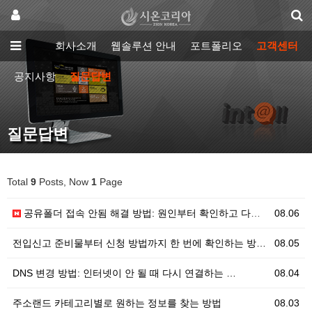
회사소개
웹솔루션 안내
포트폴리오
고객센터
공지사항
질문답변
질문답변
Total
9
Posts, Now
1
Page
공유폴더 접속 안됨 해결 방법: 원인부터 확인하고 다시…
08.06
전입신고 준비물부터 신청 방법까지 한 번에 확인하는 방…
08.05
DNS 변경 방법: 인터넷이 안 될 때 다시 연결하는 …
08.04
주소랜드 카테고리별로 원하는 정보를 찾는 방법
08.03