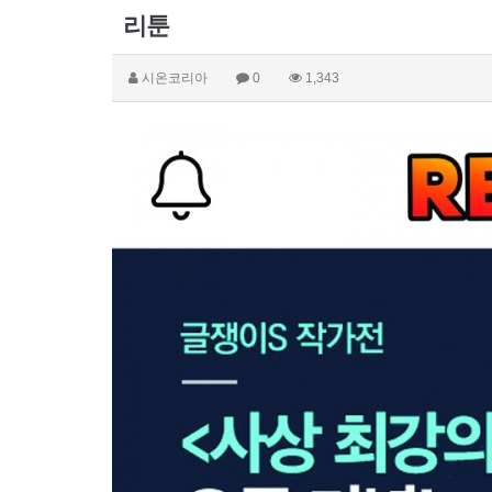
리툰
시온코리아
0
1,343