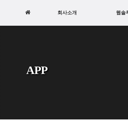
홈
회사소개
웹솔
으
로
APP