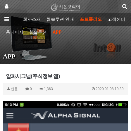
회사소개
웹솔루션 안내
포트폴리오
고객센터
홈페이지
웹솔루션
APP
APP
알파시그널(주식정보 앱)
인톨
0
1,363
2020.01.08 19:39