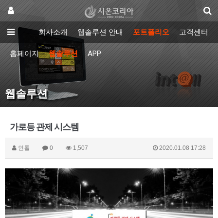
회사소개
웹솔루션 안내
포트폴리오
고객센터
홈페이지
웹솔루션
APP
웹솔루션
가로등 관제 시스템
인톨
0
1,507
2020.01.08 17:28