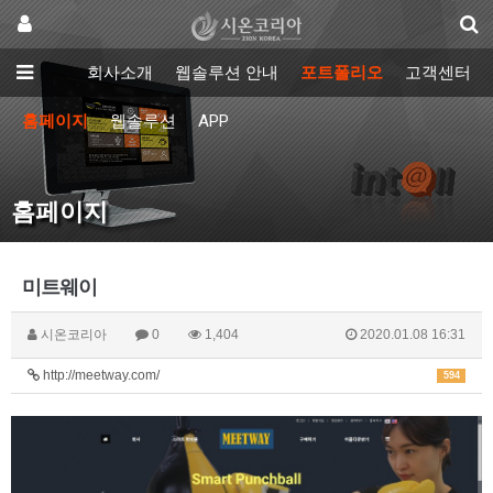
회사소개
웹솔루션 안내
포트폴리오
고객센터
홈페이지
웹솔루션
APP
홈페이지
미트웨이
시온코리아
0
1,404
2020.01.08 16:31
http://meetway.com/
594