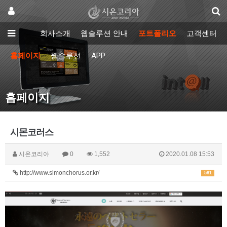
회사소개
웹솔루션 안내
포트폴리오
고객센터
홈페이지
웹솔루션
APP
홈페이지
시몬코러스
시온코리아
0
1,552
2020.01.08 15:53
http://www.simonchorus.or.kr/
581