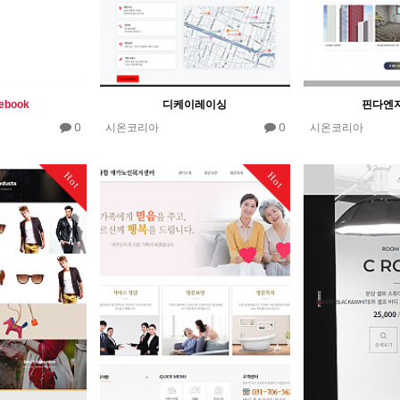
book
디케이레이싱
핀다엔
0
0
시온코리아
시온코리아
Hot
Hot