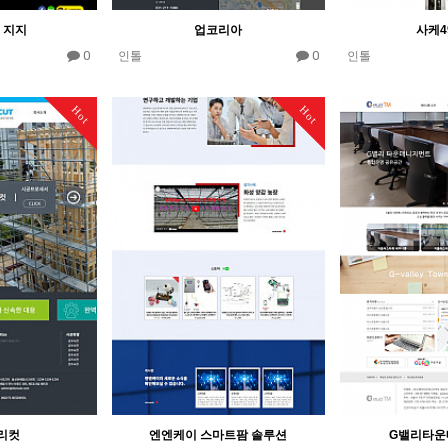
 지지
업코리아
사케4
0
0
인톨
인톨
Hot
Hot
리컷
엔엔케이 스마트팜 솔루션
G밸리타운