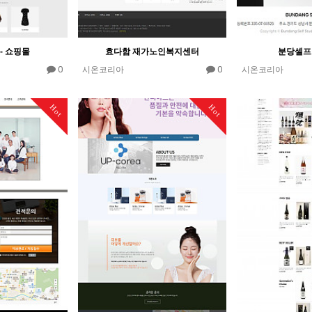
- 쇼핑몰
효다함 재가노인복지센터
분당셀프
0
0
시온코리아
시온코리아
Hot
Hot