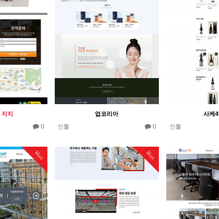
 지지
업코리아
사케4
0
0
인톨
인톨
Hot
Hot