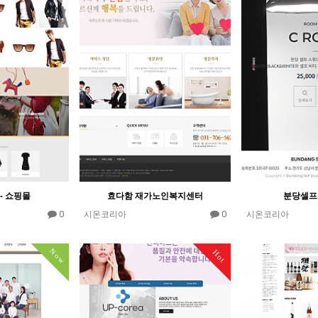
- 쇼핑몰
효다함 재가노인복지센터
분당셀프
0
0
시온코리아
시온코리아
Now
Hot