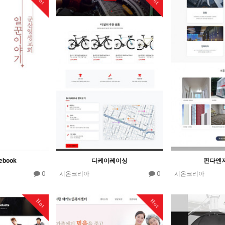
book
디케이레이싱
핀다엔
0
0
시온코리아
시온코리아
Hot
Hot