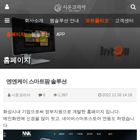
회사소개
웹솔루션 안내
포트폴리오
고객센터
홈페이지
웹솔루션
APP
홈페이지
엔엔케이 스마트팜 솔루션
시온코리아
0
1,397
2022.12.26 14:16
화성시내 기업으로써 정부지원으로 개발한 홈페이지 입니다.
메인화면에 신경을 많이 썻고, 네이버스마트스토어 연동도 하였습니
다.