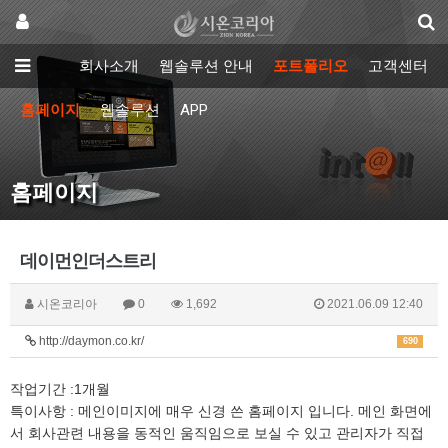
회사소개
웹솔루션 안내
포트폴리오
고객센터
홈페이지
웹솔루션
APP
홈페이지
데이먼인더스트리
시온코리아
0
1,692
2021.06.09 12:40
http://daymon.co.kr/
690
작업기간 :1개월
특이사항 : 메인이미지에 매우 신경 쓴 홈페이지 입니다. 메인 화면에
서 회사관련 내용을 동적인 움직임으로 보실 수 있고 관리자가 직접