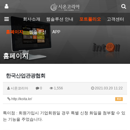
회사소개
웹솔루션 안내
포트폴리오
고객센터
홈페이지
웹솔루션
APP
홈페이지
한국산업관광협회
시온코리아
0
1,556
2021.03.20 11:22
http://koita.kr/
813
특이점 : 회원가입시 기업회원일 경우 특별 신청 화일을 첨부할 수 있
는 기능을 주었습니다.