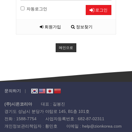
자동로그인
로그인
회원가입
정보찾기
메인으로
문의하기
(주)시온코리아
대표 : 길봉진
경기도 성남시 분당가 야탑로 145, B1층 101호
전화 :
1588-7754
사업자등록번호 :
682-87-02311
개인정보관리책임자 : 황민호
이메일 :
help@zionkorea.com